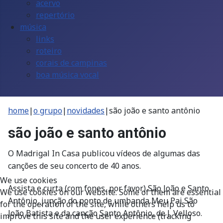
acervo
repertório
música
links
roteiro
corais de campinas
boa música vocal
home
|
o grupo
|
novidades
|
são joão e santo antônio
são joão e santo antônio
O Madrigal In Casa publicou vídeos de algumas das
canções de seu concerto de 40 anos.
We use cookies
Assista e curta (com fones, por favor) São João e Santo
We use cookies on our website. Some of them are essential
Antônio, junção do ponto de umbanda Meu Pai São
for the operation of the site, while others help us to
João Batista e da canção Santo Antônio, de J. Velloso.
improve this site and the user experience (tracking