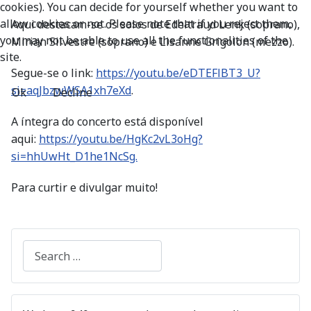
cookies). You can decide for yourself whether you want to
allow cookies or not. Please note that if you reject them,
Aqui destacam-se os solos de Edeltraud Lenk (soprano),
you may not be able to use all the functionalities of the
Mirian Silvestre (soprano) e Lisanne Grigolon (mezzo).
site.
Segue-se o link:
https://youtu.be/eDTEFlBT3_U?
si=aqJbzwWSA1xh7eXd
.
Ok
Decline
A íntegra do concerto está disponível
aqui:
https://youtu.be/HgKc2vL3oHg?
si=hhUwHt_D1he1NcSg.
Para curtir e divulgar muito!
Search