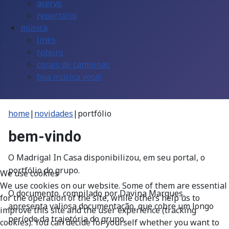
acervo
repertório
música
links
roteiro
corais de campinas
boa música vocal
home
|
novidades
|
portfólio
bem-vindo
O Madrigal In Casa disponibilizou, em seu portal, o
portfólio do grupo.
We use cookies
We use cookies on our website. Some of them are essential
O documento, compilado por Davina Marques,
for the operation of the site, while others help us to
apresenta valiosa documentação, que cobre um longo
improve this site and the user experience (tracking
período da trajetória do grupo.
cookies). You can decide for yourself whether you want to