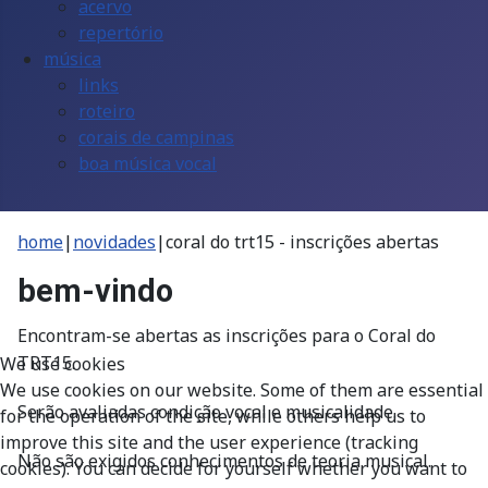
acervo
repertório
música
links
roteiro
corais de campinas
boa música vocal
home
|
novidades
|
coral do trt15 - inscrições abertas
bem-vindo
Encontram-se abertas as inscrições para o Coral do
TRT15.
We use cookies
We use cookies on our website. Some of them are essential
Serão avaliadas condição vocal e musicalidade.
for the operation of the site, while others help us to
improve this site and the user experience (tracking
Não são exigidos conhecimentos de teoria musical.
cookies). You can decide for yourself whether you want to