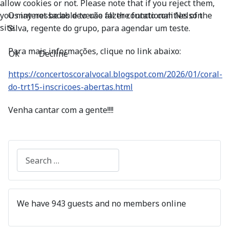
allow cookies or not. Please note that if you reject them,
Os interessados deverão fazer contato com Nelson
you may not be able to use all the functionalities of the
site.
Silva, regente do grupo, para agendar um teste.
Para mais informações, clique no link abaixo:
Ok
Decline
https://concertoscoralvocal.blogspot.com/2026/01/coral-
do-trt15-inscricoes-abertas.html
Venha cantar com a gente!!!!
Search
We have 943 guests and no members online