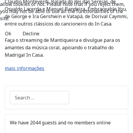
Claudio Monteverdi, Balada do Rei das Sereias, de
allow cookies or not. Please note that if you reject them,
Osvaldo Lacerda e Manuel Bandeira, Embraceable You,
you may not be able to use all the functionalities of the
de George e Ira Gershwin e Vatapá, de Dorival Caymmi,
site.
entre outros clássicos do cancioneiro do In Casa.
Ok
Decline
Faça o streaming de Mantiqueira e divulgue para os
amantes da música coral, apoiando o trabalho do
Madrigal In Casa.
mais informações
Search
We have 2044 guests and no members online