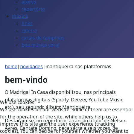
acervo
repertório
música
links
roteiro
corais de campinas
boa música vocal
home
|
novidades
|
mantiqueira nas plataformas
bem-vindo
O Madrigal In Casa disponibilizou, nas principais
plataformas digitais (Spotify, Deezer, YouTube Music
We use cookies
etc.), seu segundo álbum: Mantiqueira.
We use cookies on our website. Some of them are essential
for the operation of the site, while others help us to
Destacam-se, no repertório, a canção título, de Nelson
improve this site and the user experience (tracking
Ayres, Cantate Domino, peça sacra a seis vozes, de
cookies). You can decide for yourself whether you want to