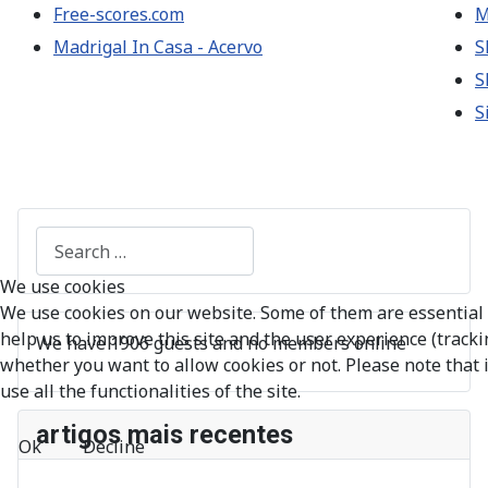
Free-scores.com
M
Madrigal In Casa - Acervo
S
S
S
Search
We use cookies
We use cookies on our website. Some of them are essential f
help us to improve this site and the user experience (tracki
We have 1906 guests and no members online
whether you want to allow cookies or not. Please note that i
use all the functionalities of the site.
artigos mais recentes
Ok
Decline