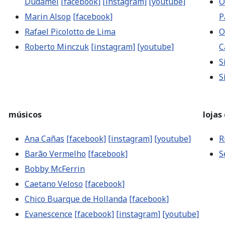
Dudamel
[facebook]
[instagram]
[youtube]
O
Marin Alsop
[facebook]
P
Rafael Picolotto de Lima
O
Roberto Minczuk
[instagram]
[youtube]
C
S
S
músicos
lojas
Ana Cañas
[facebook]
[instagram]
[youtube]
R
Barão Vermelho
[facebook]
S
Bobby McFerrin
Caetano Veloso
[facebook]
Chico Buarque de Hollanda
[facebook]
Evanescence
[facebook]
[instagram]
[youtube]