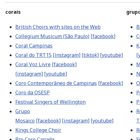
corais
grupo
British Choirs with sites on the Web
B
Collegium Musicum (São Paulo)
[facebook]
C
Coral Campinas
K
Coral do TRT15
[instagram]
[tiktok]
[youtube]
[
Coral Voz Livre
[facebook]
M
[instagram]
[youtube]
N
Coro Contemporâneo de Campinas
[facebook]
O
Coro da OSESP
P
Festival Singers of Wellington
P
Grupo
R
Mosaico
[facebook]
[instagram]
[youtube]
T
Kings College Choir
R
Pro Coro Canada
S