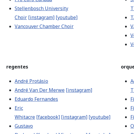
Stellenbosch University
T
Choir
[instagram]
[youtube]
T
Vancouver Chamber Choir
V
V
V
regentes
orque
André Protásio
A
André Van Der Merwe
[instagram]
T
Eduardo Fernandes
F
Eric
F
Whitacre
[facebook]
[instagram]
[youtube]
F
Gustavo
O