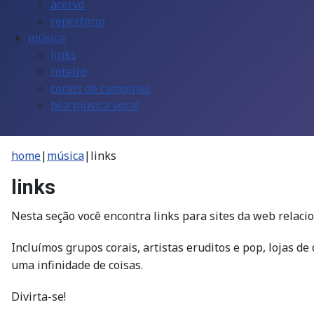
acervo
repertório
música
links
roteiro
corais de campinas
boa música vocal
home
|
música
|
links
links
Nesta seção você encontra links para sites da web relaci
Incluímos grupos corais, artistas eruditos e pop, lojas de 
uma infinidade de coisas.
Divirta-se!