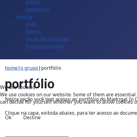
acervo
repertório
música
links
roteiro
corais de campinas
boa música vocal
home
|
o grupo
|
portfólio
portfólio
We use cookies
We use cookies on our website. Some of them are essential fo
Nesta seção você tem acesso ao portfólio do Madrigal In
can decide for yourself whether you want to allow cookies or 
Clique na capa, exibida abaixo, para ter acesso ao docum
Ok
Decline