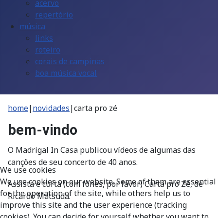
acervo
repertório
música
links
roteiro
corais de campinas
boa música vocal
home
|
novidades
|
carta pro zé
bem-vindo
O Madrigal In Casa publicou vídeos de algumas das
canções de seu concerto de 40 anos.
We use cookies
We use cookies on our website. Some of them are essential
Assista e curta (com fones, por favor) Carta pro Zé, de
for the operation of the site, while others help us to
Ricardo Matsuda.
improve this site and the user experience (tracking
cookies). You can decide for yourself whether you want to