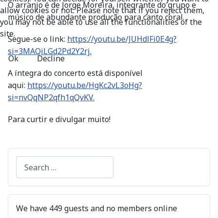
O arranjo é de Jorge Moreira, integrante do grupo e
allow cookies or not. Please note that if you reject them,
músico de abundante produção para canto coral.
you may not be able to use all the functionalities of the
site.
Segue-se o link:
https://youtu.be/JUHdlFi0E4g?
si=3MAQiLGd2Pd2Y2rj.
Ok
Decline
A íntegra do concerto está disponível
aqui:
https://youtu.be/HgKc2vL3oHg?
si=nvQqNP2qfh1qQvKV.
Para curtir e divulgar muito!
Search
We have 449 guests and no members online