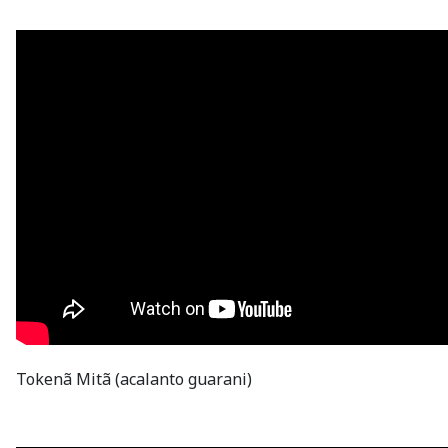
Tokenã Mitã (acalanto guarani)