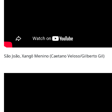
São João, Xangô Menino (Caetano Veloso/Gilberto Gil)