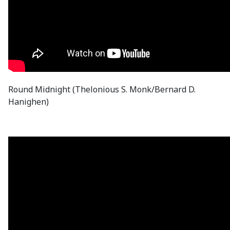
Round Midnight (Thelonious S. Monk/Bernard D.
Hanighen)