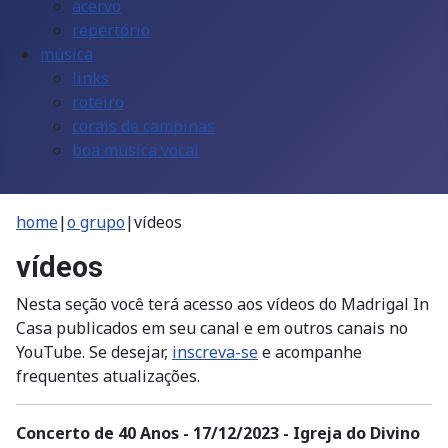
acervo
repertório
música
links
roteiro
corais de campinas
boa música vocal
home
|
o grupo
|
vídeos
vídeos
Nesta seção você terá acesso aos vídeos do Madrigal In
Casa publicados em seu canal e em outros canais no
YouTube. Se desejar,
inscreva-se
e acompanhe
frequentes atualizações.
Concerto de 40 Anos - 17/12/2023 - Igreja do Divino